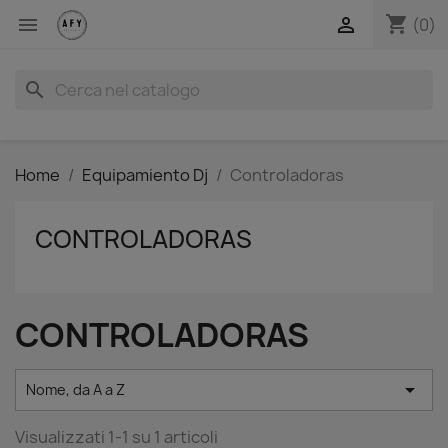
shopping_cart


(0)
search
Home
Equipamiento Dj
Controladoras
CONTROLADORAS
CONTROLADORAS

Nome, da A a Z
Visualizzati 1-1 su 1 articoli