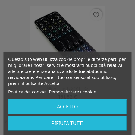
favorite_border
Questo sito web utilizza cookie propri e di terze parti per
migliorare i nostri servizi e mostrarti pubblicità relativa
alle tue preferenze analizzando le tue abitudinidi
navigazione. Per dare il tuo consenso al suo utilizzo,
premi il pulsante Accetta.
Allen Heath XONE K3
Politica dei cookie
Personalizzare i cookie
181,82 €
ACCETTO
Visualizzati 1-1 su 1 articoli
RIFIUTA TUTTI