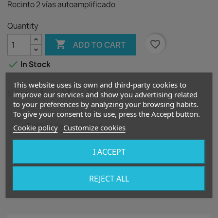
Recinto 2 vías autoamplificado
Quantity

favorite_border
ADD TO CART

In Stock
This website uses its own and third-party cookies to
Share
improve our services and show you advertising related
to your preferences by analyzing your browsing habits.
To give your consent to its use, press the Accept button.
Política de seguridad
Cookie policy
Customize cookies
I ACCEPT
Política de entrega
REJECT ALL
Política de devolución