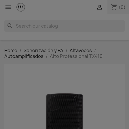
shopping_cart


(0)
search
Home
Sonorización y PA
Altavoces
Autoamplificados
Alto Professional TX410