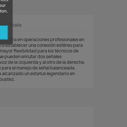
our
ton.
ct Details
se utiliza en operaciones profesionales en
ara establecer una conexión estéreo para
 mayor flexibilidad para los técnicos de
ue pueden enrutar dos señales
oz de la izquierda y al otro de la derecha.
 para el manejo de señal balanceada.
a alcanzado un estatus legendario en
obustez.