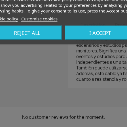
show you advertising related to your preferences by analyzing y
sing habits. To give your consent to its use, press the Accept but
ie policy
Customize cookies
Description
Produ
REJECT ALL
I ACCEPT
El cable estéreo CPM VV 
escenarios y estudios p
monitores.
Significa una
eventos y estudios porq
independientes a un altav
También puede utilizarse
Además, este cable ya h
cuanto a resistencia y r
No customer reviews for the moment.