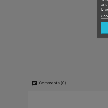
and 
brow
Cook
Comments (0)