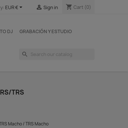
shopping_cart


Cart
(0)
y:
EUR €
Sign in
TO DJ
GRABACIÓN Y ESTUDIO
search
TRS/TRS
 TRS Macho / TRS Macho