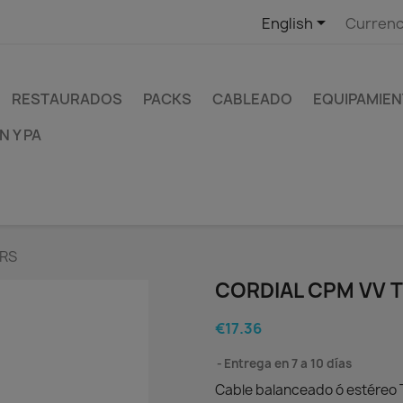

English
Currenc
RESTAURADOS
PACKS
CABLEADO
EQUIPAMIEN
 Y PA
TRS
CORDIAL CPM VV 
€17.36
Entrega en 7 a 10 días
Cable balanceado ó estéreo