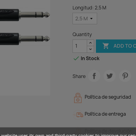
Longitud: 2,5 M
Quantity

ADD TO 

In Stock
Share
Política de seguridad
Política de entrega
Política de devolución
 website uses its own and third-party cookies to improve our ser