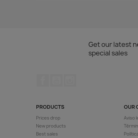
Get our latest 
special sales
Facebook
YouTube
Instagram
PRODUCTS
OUR 
Prices drop
Aviso l
New products
Términ
Best sales
Polític