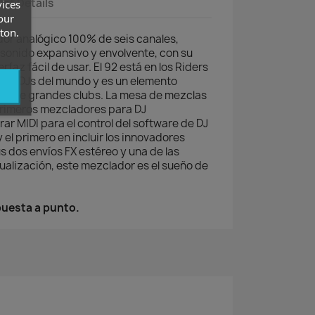
ct Details
vices
our
ton.
dor analógico 100% de seis canales,
u sonido expansivo y envolvente, con su
rfaz fácil de usar. El 92 está en los Riders
ores DJs del mundo y es un elemento
as de grandes clubs. La mesa de mezclas
primeros mezcladores para DJ
ar MIDI para el control del software de DJ
y el primero en incluir los innovadores
us dos envíos FX estéreo y una de las
alización, este mezclador es el sueño de
puesta a punto.