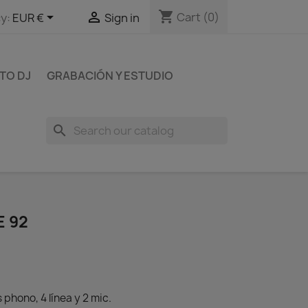
shopping_cart


Cart
(0)
y:
EUR €
Sign in
TO DJ
GRABACIÓN Y ESTUDIO
search
E 92
phono, 4 línea y 2 mic.