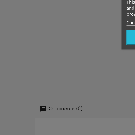
This
and 
brow
Cook
Comments (0)