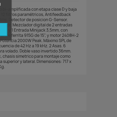
l
o bi-amplificada con etapa clase D y baja
 12 filtros paramétricos, Antifeedback
100ms. Detector de posicion G-Sensor.
a color. Mezclador digital de 2 entradas
XLR, y 1 Entrada Minijack 3,5mm, con
fer de ferrita 915G de 15", y motor 2408H-2
0°. Potencia 2000W Peak. Máximo SPL de
uencia de 42 Hz a 19 kHz. 2 Asas. 6
ra volado. Doble vaso invertido 36mm.
c, chasis simetrico para montaje como
a superior y lateral. Dimensiones: 717 x
Kg.