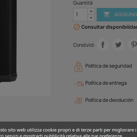
Quantità

AGGIUNG

Consultar disponibilida
Condividi
Política de seguridad
Política de entrega
Política de devolución
to sito web utilizza cookie propri e di terze parti per migliorare i
Descrizione
Detta
ri servizi e mostrarti pubblicità relativa alle tue preferenze