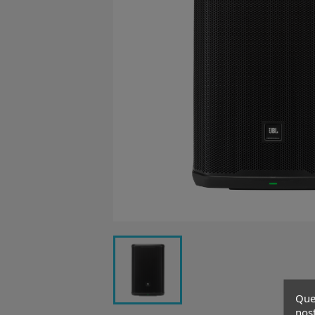
Ques
nost