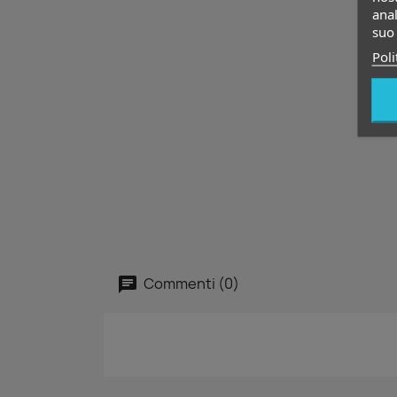
anal
suo 
Poli
Commenti (0)