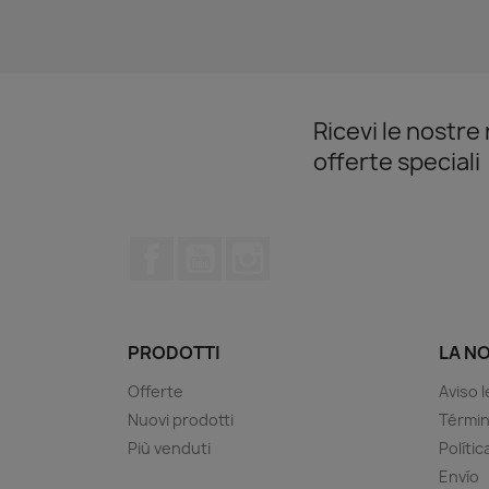
Ricevi le nostre 
offerte speciali
Facebook
YouTube
Instagram
PRODOTTI
LA N
Offerte
Aviso l
Nuovi prodotti
Términ
Più venduti
Polític
Envío