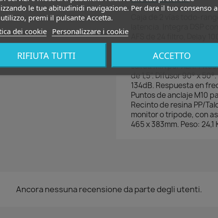
izzando le tue abitudinidi navigazione. Per dare il tuo consenso a
Caja de 2 vías todo-rang
utilizzo, premi il pulsante Accetta.
latencia. Integra DSP con
tica dei cookie
Personalizzare i cookie
AFS de 24 filtro, Delay 
Control via pantalla LCD 
RIFIUTA TUTTI
ACCETTO
Mic/Line Entrada/Salida 
salida MIX por XLR. 1 woo
de 1,5". Difusor 90° x 5
134dB. Respuesta en frec
Puntos de anclaje M10 pa
Recinto de resina PP/Tal
monitor o tripode, con as
465 x 383mm. Peso: 24,1 
Ancora nessuna recensione da parte degli utenti.