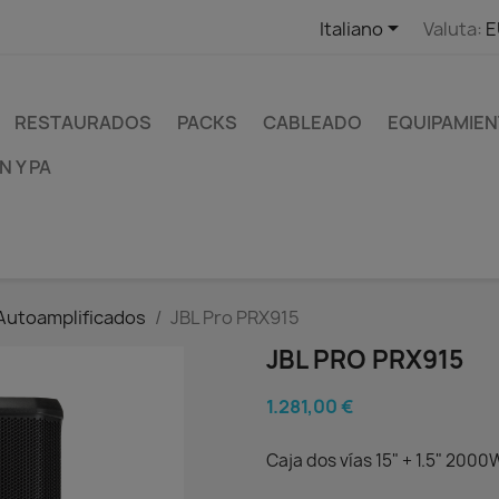

Italiano
Valuta:
E
RESTAURADOS
PACKS
CABLEADO
EQUIPAMIEN
 Y PA
Autoamplificados
JBL Pro PRX915
JBL PRO PRX915
1.281,00 €
Caja dos vías 15" + 1.5" 2000W