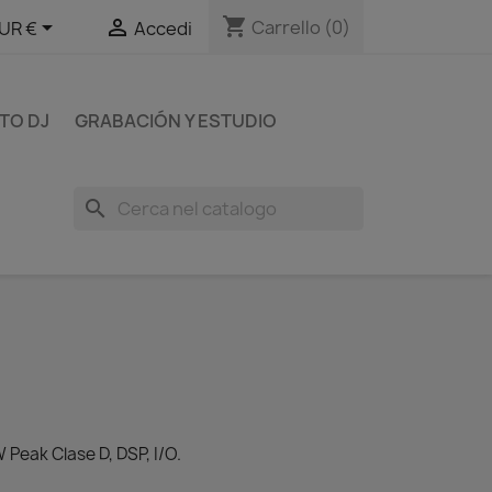
shopping_cart


Carrello
(0)
UR €
Accedi
TO DJ
GRABACIÓN Y ESTUDIO
search
 Peak Clase D, DSP, I/O.