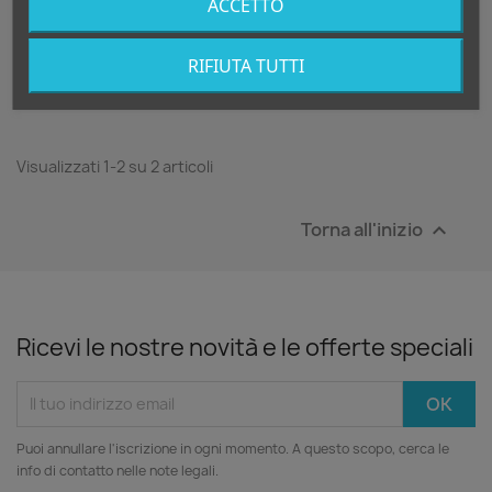
ACCETTO
RIFIUTA TUTTI
Technics SL-1200MK5
Visualizzati 1-2 su 2 articoli
Torna all'inizio

Ricevi le nostre novità e le offerte speciali
Puoi annullare l'iscrizione in ogni momento. A questo scopo, cerca le
info di contatto nelle note legali.