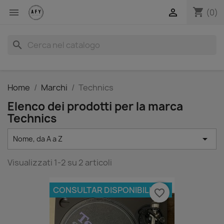
shopping_cart


(0)
search
Home
Marchi
Technics
Elenco dei prodotti per la marca
Technics

Nome, da A a Z
Visualizzati 1-2 su 2 articoli
CONSULTAR DISPONIBILIDAD
favorite_border