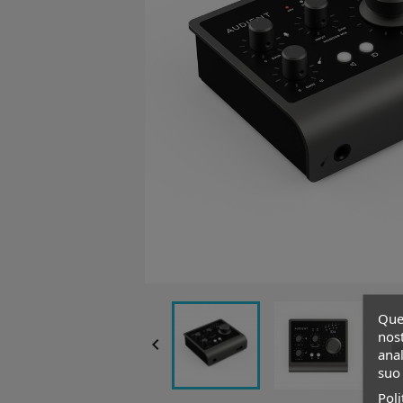
Ques
nost

anal
suo 
Poli