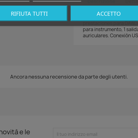
Descrizione
Detta
RIFIUTA TUTTI
ACCETTO
Interface USB 3.0 con co
prestaciones para DAW, c
para instrumento, 1 salid
auriculares. Conexión U
Ancora nessuna recensione da parte degli utenti.
novità e le