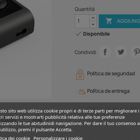
Quantità

AGGIUNG

Disponibile
Condividi
Política de seguridad
Política de entrega
Política de devolución
to sito web utilizza cookie propri e di terze parti per migliorare i
ri servizi e mostrarti pubblicità relativa alle tue preferenze

izzando le tue abitudinidi navigazione. Per dare il tuo consenso a
utilizzo, premi il pulsante Accetta.
tica dei cookie
Personalizzare i cookie