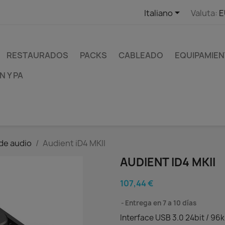

Italiano
Valuta:
E
RESTAURADOS
PACKS
CABLEADO
EQUIPAMIEN
 Y PA
de audio
Audient iD4 MKII
AUDIENT ID4 MKII
107,44 €
Entrega en 7 a 10 días
Interface USB 3.0 24bit / 96