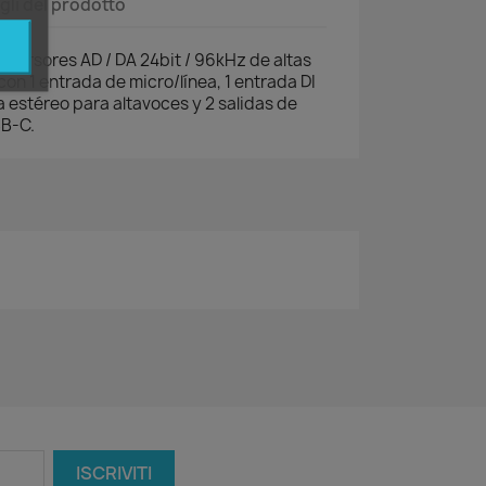
gli del prodotto
nversores AD / DA 24bit / 96kHz de altas
on 1 entrada de micro/línea, 1 entrada DI
a estéreo para altavoces y 2 salidas de
SB-C.