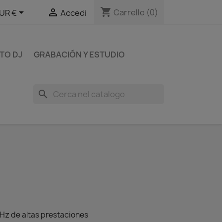
shopping_cart


Carrello
(0)
UR €
Accedi
TO DJ
GRABACIÓN Y ESTUDIO
search
kHz de altas prestaciones