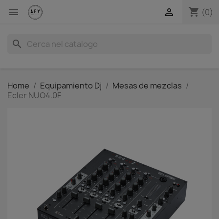
shopping_cart


(0)
search
Home
Equipamiento Dj
Mesas de mezclas
Ecler NUO4.0F