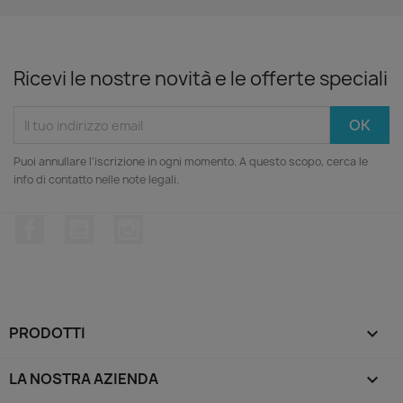
Ricevi le nostre novità e le offerte speciali
Puoi annullare l'iscrizione in ogni momento. A questo scopo, cerca le
info di contatto nelle note legali.
Facebook
YouTube
Instagram
PRODOTTI

LA NOSTRA AZIENDA
