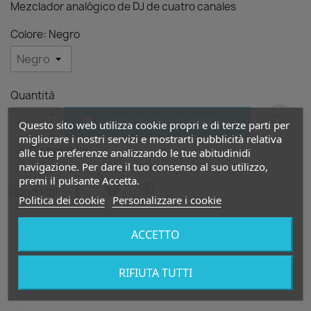
Mezclador analógico de DJ de cuatro canales
Colore: Negro
Quantità

favorite_border
AGGIUNGI AL CARRELLO
Questo sito web utilizza cookie propri e di terze parti per
migliorare i nostri servizi e mostrarti pubblicità relativa

Disponibile
alle tue preferenze analizzando le tue abitudinidi
navigazione. Per dare il tuo consenso al suo utilizzo,
premi il pulsante Accetta.
Condividi
Politica dei cookie
Personalizzare i cookie
ACCETTO
Política de seguridad
RIFIUTA TUTTI
Política de entrega