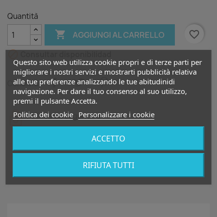
Quantità

favorite_border
AGGIUNGI AL CARRELLO

Consultar disponibilidad
Questo sito web utilizza cookie propri e di terze parti per
migliorare i nostri servizi e mostrarti pubblicità relativa
alle tue preferenze analizzando le tue abitudinidi
Condividi
navigazione. Per dare il tuo consenso al suo utilizzo,
premi il pulsante Accetta.
Politica dei cookie
Personalizzare i cookie
Política de seguridad
ACCETTO
Política de entrega
RIFIUTA TUTTI
Política de devolución