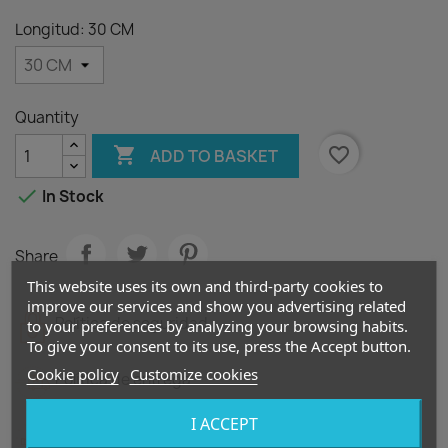
Longitud: 30 CM
Quantity

favorite_border
ADD TO BASKET

In Stock
Share
This website uses its own and third-party cookies to
improve our services and show you advertising related
Política de seguridad
to your preferences by analyzing your browsing habits.
To give your consent to its use, press the Accept button.
Cookie policy
Customize cookies
Política de entrega
I ACCEPT
Política de devolución