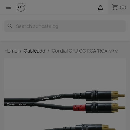
shopping_cart


(0)
search
Home
Cableado
Cordial CFU CC RCA/RCA M/M