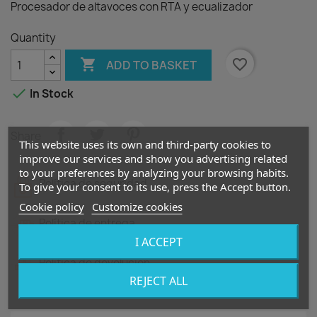
Procesador de altavoces con RTA y ecualizador
Quantity

favorite_border
ADD TO BASKET

In Stock
Share
This website uses its own and third-party cookies to
improve our services and show you advertising related
to your preferences by analyzing your browsing habits.
Política de seguridad
To give your consent to its use, press the Accept button.
Cookie policy
Customize cookies
Política de entrega
I ACCEPT
Política de devolución
REJECT ALL