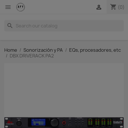
shopping_cart


(0)
search
Home
Sonorización y PA
EQs, procesadores, etc
DBX DRIVERACK PA2