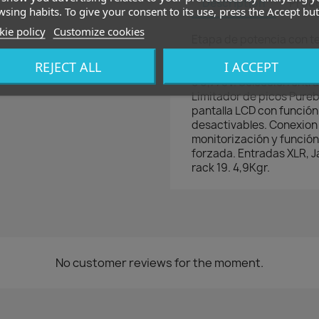
Description
Produ
sing habits. To give your consent to its use, press the Accept but
ie policy
Customize cookies
Etapa de potencia con t
integrado de 2x375W a
REJECT ALL
I ACCEPT
y 1300W Bridge a 8Ohm o
o 0,775V. Selección entr
Limitador de picos Pureb
pantalla LCD con función 
desactivables. Conexion 
monitorización y función
forzada. Entradas XLR, 
rack 19. 4,9Kgr.
No customer reviews for the moment.