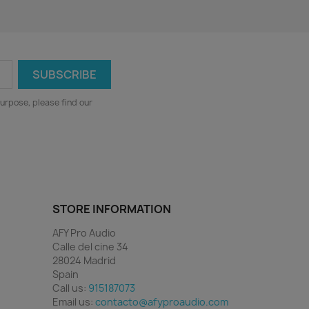
urpose, please find our
STORE INFORMATION
AFY Pro Audio
Calle del cine 34
28024 Madrid
Spain
Call us:
915187073
Email us:
contacto@afyproaudio.com