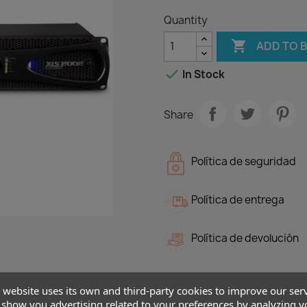
Quantity

ADD TO 

In Stock
Share
Política de seguridad
Política de entrega
Política de devolución
 website uses its own and third-party cookies to improve our ser
show you advertising related to your preferences by analyzing y