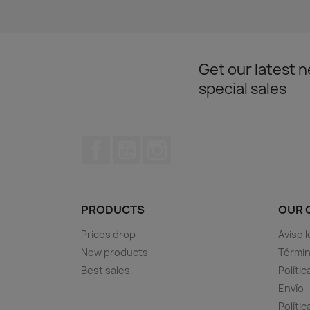
Get our latest 
special sales
Facebook
YouTube
Instagram
PRODUCTS
OUR 
Prices drop
Aviso l
New products
Términ
Best sales
Polític
Envío
Políti