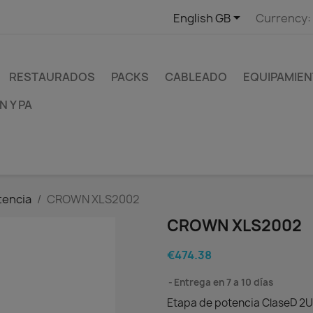

English GB
Currency:
RESTAURADOS
PACKS
CABLEADO
EQUIPAMIEN
 Y PA
tencia
CROWN XLS2002
CROWN XLS2002
€474.38
Entrega en 7 a 10 días
Etapa de potencia ClaseD 2U