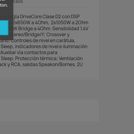
ct Details
ton.
ecnología DriveCore Clase D2 con DSP
 8Ohm, 2x650W a 4Ohm, 2x1050W a 2Ohm
 2100W Bridge a 4Ohm. Sensibilidad 1,4V
ada estereo/Bridge/Y; Crosover y
and. Controles de nivel en carátula,
Sleep, indicadores de nivel e iluminación
Auxiliar vía contactos para
 Sleep. Protección térmica; Ventilación
Jack y RCA, salidas Speakon/Bornes. 2U