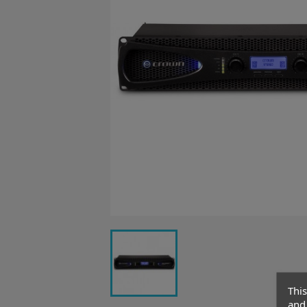
This
and 