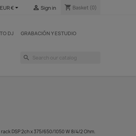
shopping_cart


Basket
(0)
EUR €
Sign in
TO DJ
GRABACIÓN Y ESTUDIO
search
 rack DSP 2ch x 375/650/1050 W 8/4/2 Ohm.