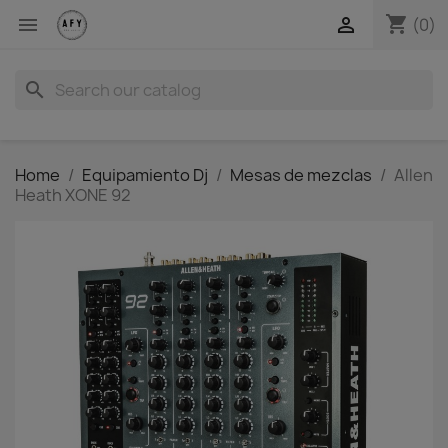
shopping_cart


(0)
search
Home
Equipamiento Dj
Mesas de mezclas
Allen
Heath XONE 92