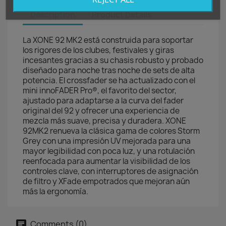
Description
Product Details
La
XONE 92 MK2
está construida para soportar
los rigores de los clubes, festivales y giras
incesantes gracias a su chasis robusto y probado
diseñado para noche tras noche de sets de alta
potencia. El crossfader se ha actualizado con el
mini innoFADER Pro®, el favorito del sector,
ajustado para adaptarse a la curva del fader
original del 92 y ofrecer una experiencia de
mezcla más suave, precisa y duradera. XONE
92MK2 renueva la clásica gama de colores Storm
Grey con una impresión UV mejorada para una
mayor legibilidad con poca luz, y una rotulación
reenfocada para aumentar la visibilidad de los
controles clave, con interruptores de asignación
de filtro y XFade empotrados que mejoran aún
más la ergonomía.
Comments (0)