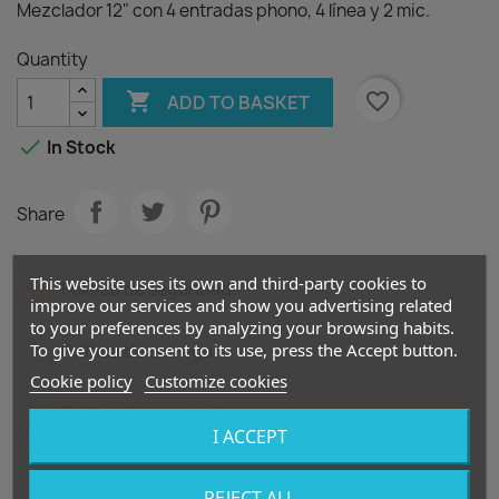
Mezclador 12" con 4 entradas phono, 4 línea y 2 mic.
Quantity

favorite_border
ADD TO BASKET

In Stock
Share
This website uses its own and third-party cookies to
Política de seguridad
improve our services and show you advertising related
to your preferences by analyzing your browsing habits.
To give your consent to its use, press the Accept button.
Política de entrega
Cookie policy
Customize cookies
Política de devolución
I ACCEPT
REJECT ALL