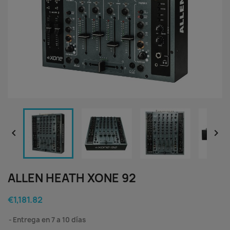


ALLEN HEATH XONE 92
€1,181.82
Entrega en 7 a 10 días