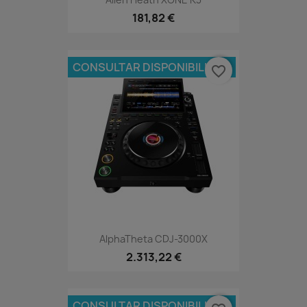
181,82 €
CONSULTAR DISPONIBILIDAD
favorite_border
AlphaTheta CDJ-3000X
2.313,22 €
CONSULTAR DISPONIBILIDAD