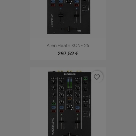
Allen Heath XONE 24
297,52 €
favorite_border