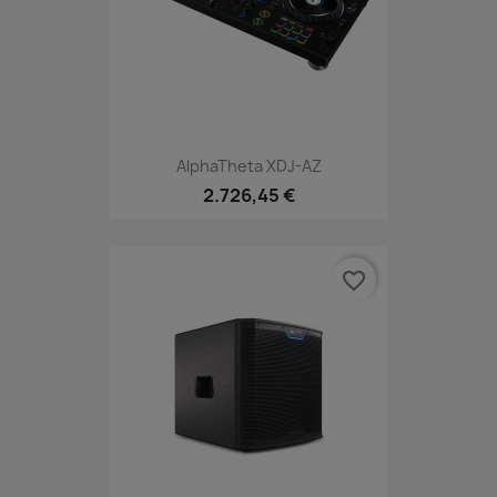
AlphaTheta XDJ-AZ
2.726,45 €
favorite_border