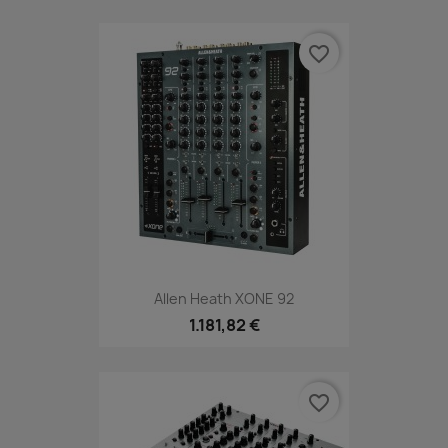
favorite_border
Allen Heath XONE 92
1.181,82 €
favorite_border