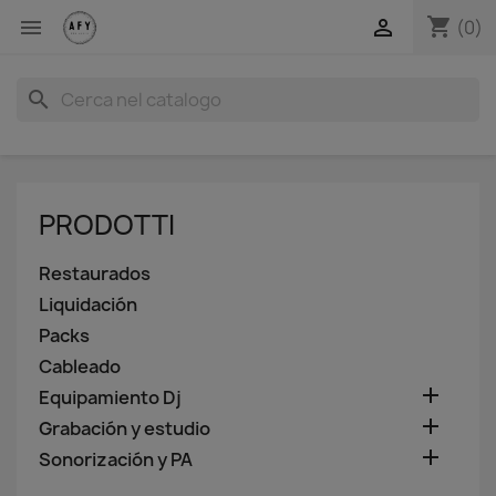
shopping_cart


(0)
search
PRODOTTI
Restaurados
Liquidación
Packs
Cableado

Equipamiento Dj

Grabación y estudio

Sonorización y PA