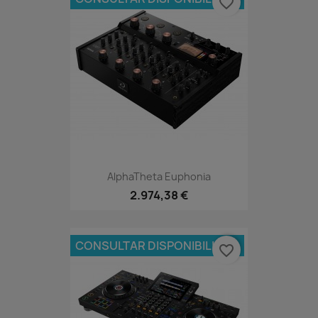
favorite_border
AlphaTheta Euphonia
2.974,38 €
CONSULTAR DISPONIBILIDAD
favorite_border