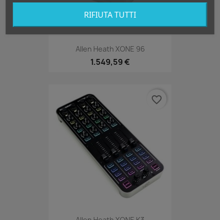
RIFIUTA TUTTI
Allen Heath XONE 96
1.549,59 €
favorite_border
Allen Heath XONE K3