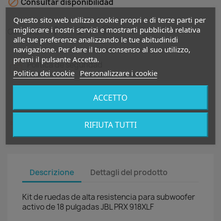

Consultar disponibilidad
Questo sito web utilizza cookie propri e di terze parti per
migliorare i nostri servizi e mostrarti pubblicità relativa
Condividi
alle tue preferenze analizzando le tue abitudinidi
navigazione. Per dare il tuo consenso al suo utilizzo,
premi il pulsante Accetta.
Política de seguridad
Politica dei cookie
Personalizzare i cookie
Política de entrega
ACCETTO
Política de devolución
RIFIUTA TUTTI
Descrizione
Dettagli del prodotto
Kit de ruedas de alta resistencia para subwoofer
activo de 18 pulgadas JBL PRX 918XLF