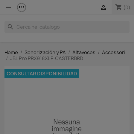
shopping_cart


(0)
search
Home
Sonorización y PA
Altavoces
Accessori
JBL Pro PRX918XLF-CASTERBRD
CONSULTAR DISPONIBILIDAD