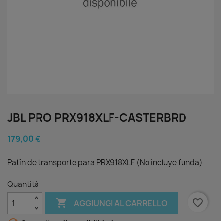
JBL PRO PRX918XLF-CASTERBRD
179,00 €
Patín de transporte para PRX918XLF (No incluye funda)
Quantità

favorite_border
AGGIUNGI AL CARRELLO