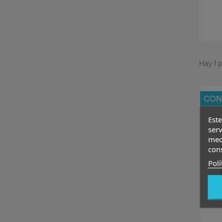
Hay 1 
CON
Este
serv
medi
con
Polí