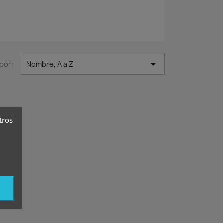

por:
Nombre, A a Z
tros