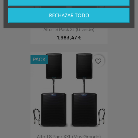
RECHAZAR TODO
Alto TS Pack XL (grande)
1.983,47 €
PACK
favorite_border
Alto TS Pack XXL (muy Grande)