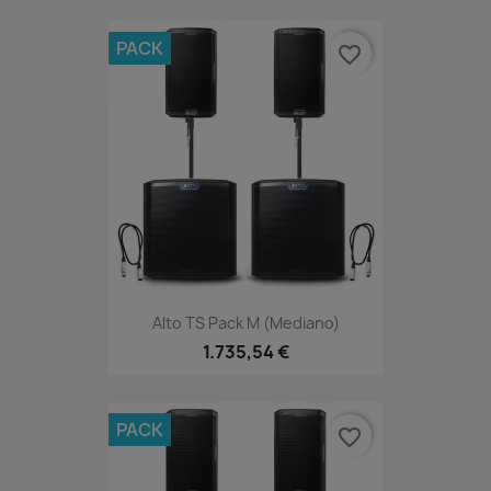
PACK
favorite_border
Alto TS Pack M (mediano)
1.735,54 €
PACK
favorite_border