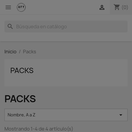
shopping_cart


(0)
search
Inicio
Packs
PACKS
PACKS

Nombre, A a Z
Mostrando 1-4 de 4 artículo(s)