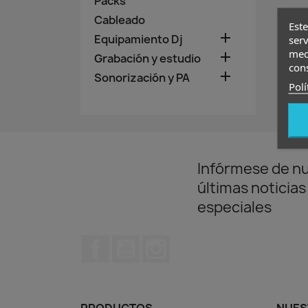
Packs
Cableado
Este

Equipamiento Dj
serv
medi

Grabación y estudio
con

Sonorización y PA
Polí
Infórmese de n
últimas noticias
especiales
Facebook
YouTube
Instagram
PRODUCTOS
NUES