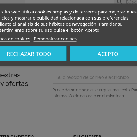
search
 sitio web utiliza cookies propias y de terceros para mejorar nues
icios y mostrarle publicidad relacionada con sus preferencias
ante el análisis de sus hábitos de navegación. Para dar su
sentimiento sobre su uso pulse el botón Acepto.
tica de cookies
Personalizar cookies
RECHAZAR TODO
ACEPTO
uestras
 y ofertas
Puede darse de baja en cualquier momento. Para
información de contacto en el aviso legal.
TRA EMPRESA
SU CUENTA