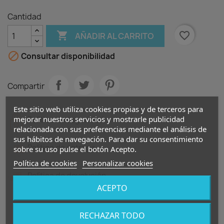
Cantidad

favorite_border
AÑADIR AL CARRITO

Consultar disponibilidad
Compartir
Este sitio web utiliza cookies propias y de terceros para
mejorar nuestros servicios y mostrarle publicidad
Política de seguridad
relacionada con sus preferencias mediante el análisis de
sus hábitos de navegación. Para dar su consentimiento
Política de entrega
sobre su uso pulse el botón Acepto.
Política de cookies
Personalizar cookies
Política de devolución
ACEPTO
RECHAZAR TODO