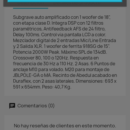
Descripción
Detalles del producto
Subgrave auto amplificado con 1 woofer de 18",
con etapa clase D. Integra DSP con 12 filtros
paramétricos, Antifeedback AFS de 24 filtro,
Delay 100ms. Control via pantalla LCD a color.
Mezclador digital de 2 entradas Mic/Line Entrada
y 2 Salida XLR. 1 woofer de ferrita 918SG de 15".
Potencia 2000W Peak. Máximo SPL de 134dB.
Crossover 80, 100 o 120Hz. Respuesta en
frecuencia de 30 Hz a 110 Hz. 2 Asas. 6 Puntos de
anclaje M10 para volado. M20 para montaje de
JBLPOLE-GA o MA. Recinto de Abedul acabado en
Duraflex, con 2 asas laterales. Dimensiones: 693 x
591 x 654mm. Peso: 40,7 Kg.
Comentarios (0)
No hay reseñas de clientes en este momento.