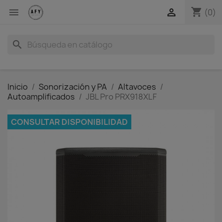
shopping_cart


(0)
search
Inicio
Sonorización y PA
Altavoces
Autoamplificados
JBL Pro PRX918XLF
CONSULTAR DISPONIBILIDAD