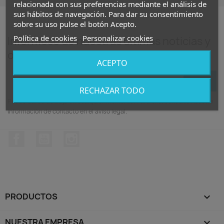
relacionada con sus preferencias mediante el análisis de
sus hábitos de navegación. Para dar su consentimiento
sobre su uso pulse el botón Acepto.
Política de cookies
Personalizar cookies
Infórmese de nuestras últimas noticias y
ofertas especiales
ACEPTO
RECHAZAR TODO
Puede darse de baja en cualquier momento. Para ello, consulte nuestra
información de contacto en el aviso legal.
Facebook
YouTube
Instagram
PRODUCTOS

NUESTRA EMPRESA
