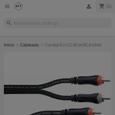
shopping_cart


(0)
search
Inicio
Cableado
Cordial EU CC RCA/RCA M/M