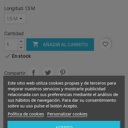
Longitud: 1,5 M
Cantidad

favorite_border
AÑADIR AL CARRITO

En stock
Compartir
Este sitio web utiliza cookies propias y de terceros para
mejorar nuestros servicios y mostrarle publicidad
Política de seguridad
relacionada con sus preferencias mediante el análisis de
sus hábitos de navegación. Para dar su consentimiento
sobre su uso pulse el botón Acepto.
Política de entrega
Política de cookies
Personalizar cookies
Política de devolución