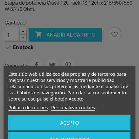
Etapa de potencia ClaseD 2U rack DSP 2ch x 215/350/550
W 8/4/2 Ohm.
Cantidad

favorite_border
AÑADIR AL CARRITO

En stock
Compartir
Este sitio web utiliza cookies propias y de terceros para
mejorar nuestros servicios y mostrarle publicidad
relacionada con sus preferencias mediante el análisis de
Política de seguridad
sus hábitos de navegación. Para dar su consentimiento
sobre su uso pulse el botón Acepto.
Política de entrega
Política de cookies
Personalizar cookies
Política de devolución
ACEPTO