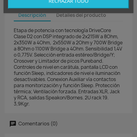
RECHAZAR TODO
Descripción
Detalles del producto
Etapa de potencia con tecnología DriveCore
Clase D2 con DSP integrado de 2x215W a 8Ohm,
2x350W a 4Ohm, 2x550W a 2Ohm y 700W Bridge
a 8Ohm o 1100W Bridge a 4Ohm. Sensibilidad 1,4V
o 0,775V. Selección entrada estéreo/Bridge/Y;
Crosover y Limitador de picos Pureband.
Controles de nivel en carátula, pantalla LCD con
función Sleep, indicadores de nivel e iluminación
desactivables. Conexion Auxiliar vía contactos
para monitorización y función Sleep. Protección
térmica; Ventilación forzada. Entradas XLR, Jack
y RCA, salidas Speakon/Bornes. 2U rack 19.
3,9Kgr.
Comentarios (0)