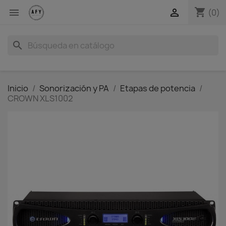
shopping_cart


(0)
search
Inicio
Sonorización y PA
Etapas de potencia
CROWN XLS1002