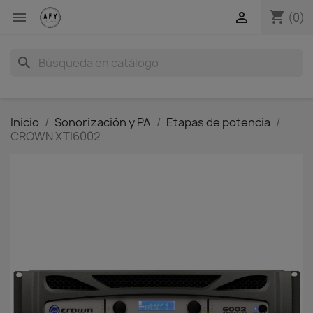
shopping_cart


(0)
search
Inicio
Sonorización y PA
Etapas de potencia
CROWN XTI6002