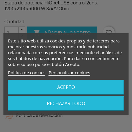
Etapa de potencia HiQnet USB control 2ch x
1200/2100/3000 W 8/4/2 Ohm
Cantidad

favorite_border
AÑADIR AL CARRITO
Este sitio web utiliza cookies propias y de terceros para

En stock
mejorar nuestros servicios y mostrarle publicidad
relacionada con sus preferencias mediante el análisis de
sus hábitos de navegación. Para dar su consentimiento
Compartir
sobre su uso pulse el botón Acepto.
Política de cookies
Personalizar cookies
Política de seguridad
ACEPTO
Política de entrega
RECHAZAR TODO
Política de devolución