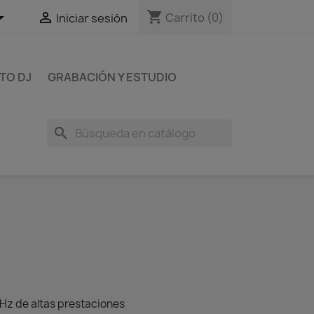
shopping_cart


Carrito
(0)
Iniciar sesión
TO DJ
GRABACIÓN Y ESTUDIO
search
kHz de altas prestaciones