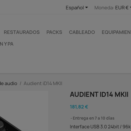

Español
Moneda:
EUR €
RESTAURADOS
PACKS
CABLEADO
EQUIPAMIEN
 Y PA
de audio
Audient iD14 MKII
AUDIENT ID14 MKII
181,82 €
Entrega en 7 a 10 días
Interface USB 3.0 24bit / 96