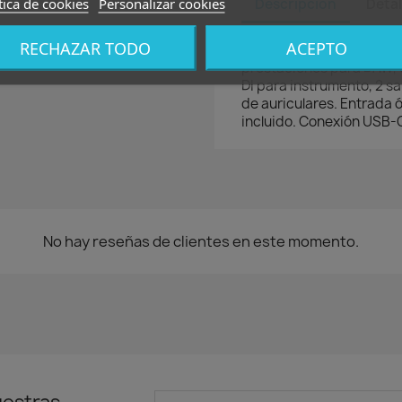
tica de cookies
Personalizar cookies
Descripción
Detal
RECHAZAR TODO
ACEPTO
Interface USB 3.0 con co
prestaciones para DAW, c
DI para instrumento, 2 sa
de auriculares. Entrada 
incluido. Conexión USB-
No hay reseñas de clientes en este momento.