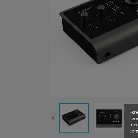
Este

serv
medi
con