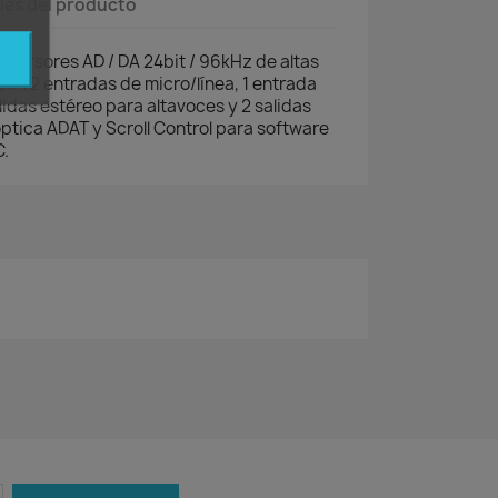
les del producto
nversores AD / DA 24bit / 96kHz de altas
on 2 entradas de micro/línea, 1 entrada
lidas estéreo para altavoces y 2 salidas
óptica ADAT y Scroll Control para software
C.